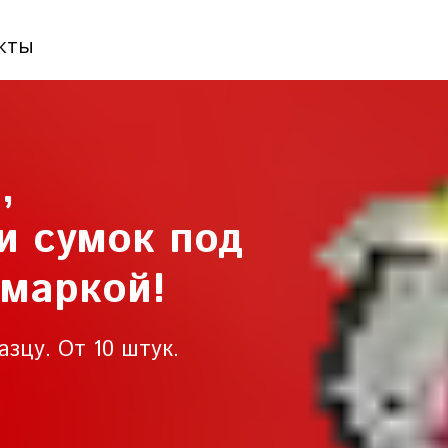
кты
,
 и сумок под
 маркой!
зцу. От 10 штук.