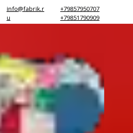
info@fabrik.r
+79857950707
u
+79851790909